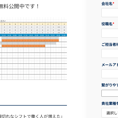
会社名
*
無料公開中です！
役職名
*
ご担当者
メールア
繋がりや
貴社業種
細切れなシフトで働く人が増えた」