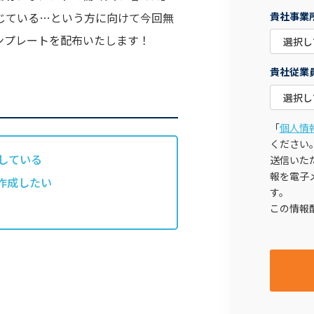
貴社事業
感じている…という方に向けて今回無
ンプレートを配布いたします！
貴社従業
「
個人情
ください
している
送信いた
報を電子
作成したい
す。
この情報